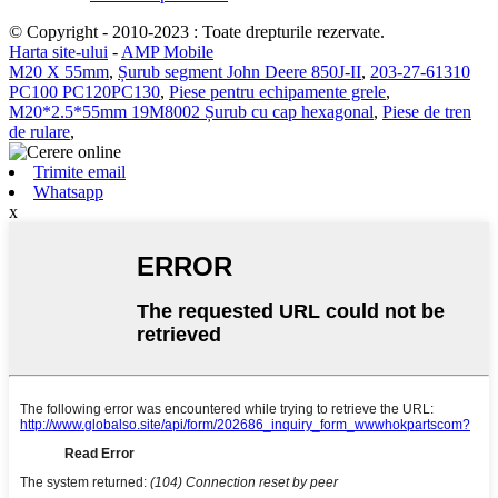
© Copyright - 2010-2023 : Toate drepturile rezervate.
Harta site-ului
-
AMP Mobile
M20 X 55mm
,
Șurub segment John Deere 850J-II
,
203-27-61310
PC100 PC120PC130
,
Piese pentru echipamente grele
,
M20*2.5*55mm 19M8002 Șurub cu cap hexagonal
,
Piese de tren
de rulare
,
Trimite email
Whatsapp
x