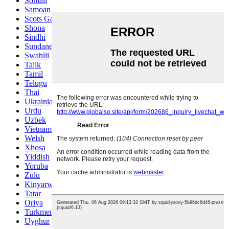
Somali
Samoan
Scots Gaelic
Shona
Sindhi
Sundanese
Swahili
Tajik
Tamil
Telugu
Thai
Ukrainian
Urdu
Uzbek
Vietnamese
Welsh
Xhosa
Yiddish
Yoruba
Zulu
Kinyarwanda
Tatar
Oriya
Turkmen
Uyghur