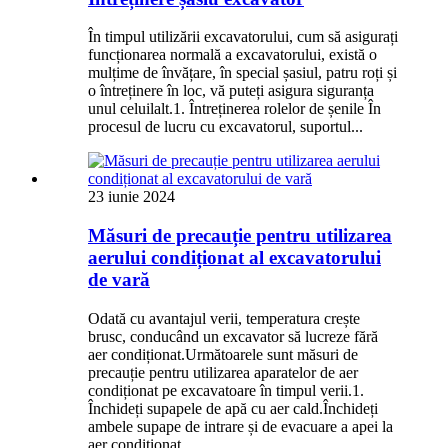
În timpul utilizării excavatorului, cum să asigurați
funcționarea normală a excavatorului, există o
mulțime de învățare, în special șasiul, patru roți și
o întreținere în loc, vă puteți asigura siguranța
unul celuilalt.1. Întreținerea rolelor de șenile În
procesul de lucru cu excavatorul, suportul...
23 iunie 2024
Măsuri de precauție pentru utilizarea
aerului condiționat al excavatorului
de vară
Odată cu avantajul verii, temperatura crește
brusc, conducând un excavator să lucreze fără
aer condiționat.Următoarele sunt măsuri de
precauție pentru utilizarea aparatelor de aer
condiționat pe excavatoare în timpul verii.1.
Închideți supapele de apă cu aer cald.Închideți
ambele supape de intrare și de evacuare a apei la
aer condiționat...