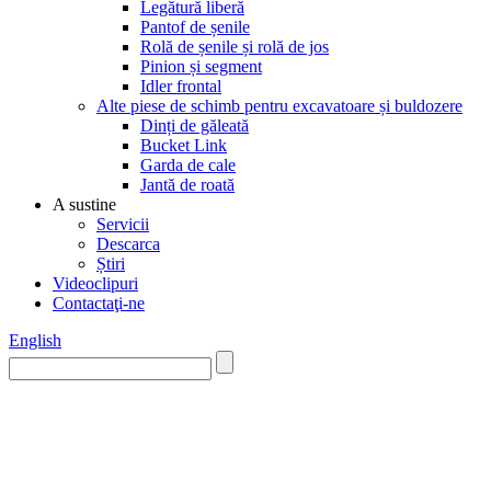
Legătură liberă
Pantof de șenile
Rolă de șenile și rolă de jos
Pinion și segment
Idler frontal
Alte piese de schimb pentru excavatoare și buldozere
Dinți de găleată
Bucket Link
Garda de cale
Jantă de roată
A sustine
Servicii
Descarca
Știri
Videoclipuri
Contactaţi-ne
English