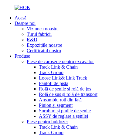
Acasă
Despre noi
Viziunea noastra
Turul fabricii
R&D
Expozițiile noastre
Certificatul nostru
Produse
Piese de caroserie pentru excavator
Track Link & Chain
Track Group
Loose Link& Link Track
Pantofi de pistă
Rolă de șenile și rolă de jos
Rolă de sus și rolă de transport
Ansamblu roti din față
Pinion și segment
Șuruburi și piulițe de șenile
ASSY de reglare a șenilei
Piese pentru buldozer
Track Link & Chain
Track Group