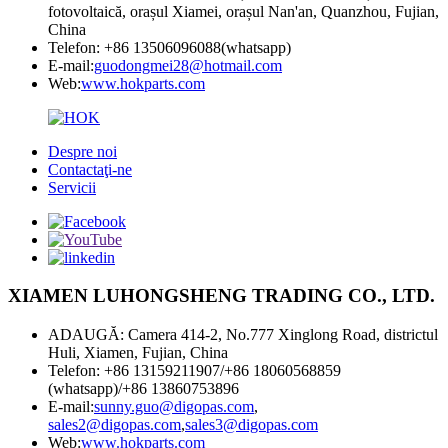
fotovoltaică, orașul Xiamei, orașul Nan'an, Quanzhou, Fujian,
China
Telefon: +86 13506096088(whatsapp)
E-mail:
guodongmei28@hotmail.com
Web:
www.hokparts.com
Despre noi
Contactaţi-ne
Servicii
XIAMEN LUHONGSHENG TRADING CO., LTD.
ADAUGĂ: Camera 414-2, No.777 Xinglong Road, districtul
Huli, Xiamen, Fujian, China
Telefon: +86 13159211907/+86 18060568859
(whatsapp)/+86 13860753896
E-mail:
sunny.guo@digopas.com
,
sales2@digopas.com
,
sales3@digopas.com
Web:
www.hokparts.com